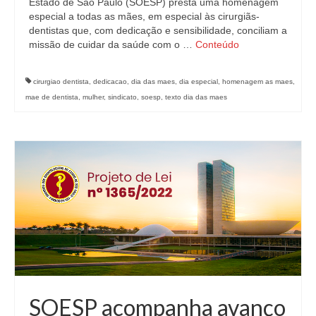
Estado de São Paulo (SOESP) presta uma homenagem
especial a todas as mães, em especial às cirurgiãs-
dentistas que, com dedicação e sensibilidade, conciliam a
missão de cuidar da saúde com o …
Conteúdo
cirurgiao dentista
,
dedicacao
,
dia das maes
,
dia especial
,
homenagem as maes
,
mae de dentista
,
mulher
,
sindicato
,
soesp
,
texto dia das maes
SOESP acompanha avanço