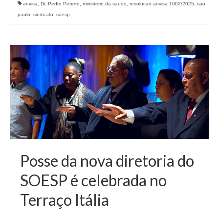
anvisa
,
Dr. Pedro Petrere
,
ministerio da saude
,
resolucao anvisa 1002/2025
,
sao
paulo
,
sindicato
,
soesp
Posse da nova diretoria do
SOESP é celebrada no
Terraço Itália