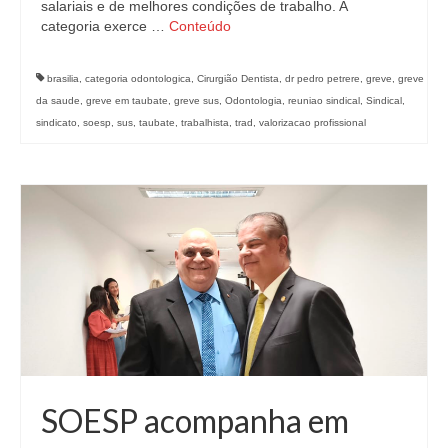
salariais e de melhores condições de trabalho. A
categoria exerce …
Conteúdo
brasilia
,
categoria odontologica
,
Cirurgião Dentista
,
dr pedro petrere
,
greve
,
greve
da saude
,
greve em taubate
,
greve sus
,
Odontologia
,
reuniao sindical
,
Sindical
,
sindicato
,
soesp
,
sus
,
taubate
,
trabalhista
,
trad
,
valorizacao profissional
SOESP acompanha em