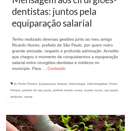
dentistas: juntos pela
equiparação salarial
Tenho realizado diversas gestões junto ao meu amigo
Ricardo Nunes, prefeito de São Paulo, por quem nutro
grande amizade, respeito e profunda admiração. Acredito
que chegou o momento de conquistarmos a equiparação
salarial entre cirurgiões-dentistas e médicos no
município. Para …
Conteúdo
Dr. Pedro Petrere
,
Equiparacao Salarial
,
Odontologia
,
Odontologistas
,
Pedro
Petrere
,
prefeito de sao paulo
,
prefeito ricardo nunes
,
ricardo nunes
,
sao paulo
,
sindicato
,
soesp