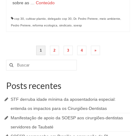
sobre as …
Conteúdo
cop 30
,
cultivar plantio
,
delegado cop 30
,
Dr. Pedro Petrere
,
meio ambiente
,
Pedro Petrere
,
reforma ecologica
,
sindicato
,
soesp
Navegação
1
2
3
4
»
por
Buscar
por:
posts
Posts recentes
STF derruba idade mínima da aposentadoria especial:
entenda os impactos para os Cirurgiões-Dentistas
Manifestação de apoio da SOESP aos cirurgiões-dentistas
servidores de Taubaté