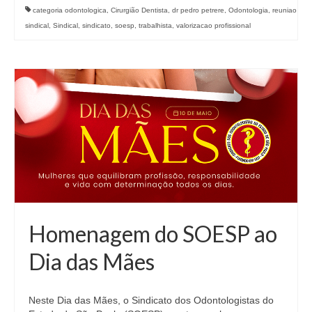
categoria odontologica
,
Cirurgião Dentista
,
dr pedro petrere
,
Odontologia
,
reuniao
sindical
,
Sindical
,
sindicato
,
soesp
,
trabalhista
,
valorizacao profissional
Homenagem do SOESP ao
Dia das Mães
Neste Dia das Mães, o Sindicato dos Odontologistas do