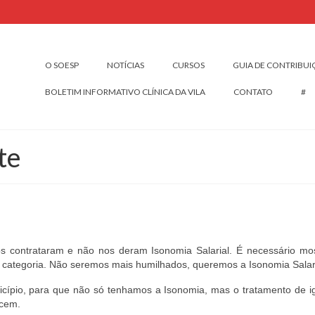
O SOESP
NOTÍCIAS
CURSOS
GUIA DE CONTRIBU
BOLETIM INFORMATIVO CLÍNICA DA VILA
CONTATO
#
te
 contrataram e não nos deram Isonomia Salarial. É necessário mo
a categoria. Não seremos mais humilhados, queremos a Isonomia Salari
nicípio, para que não só tenhamos a Isonomia, mas o tratamento de i
ecem.