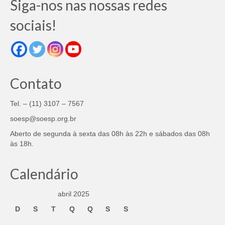
Siga-nos nas nossas redes
sociais!
Contato
Tel. – (11) 3107 – 7567
soesp@soesp.org.br
Aberto de segunda à sexta das 08h às 22h e sábados das 08h
às 18h.
Calendário
abril 2025
D
S
T
Q
Q
S
S