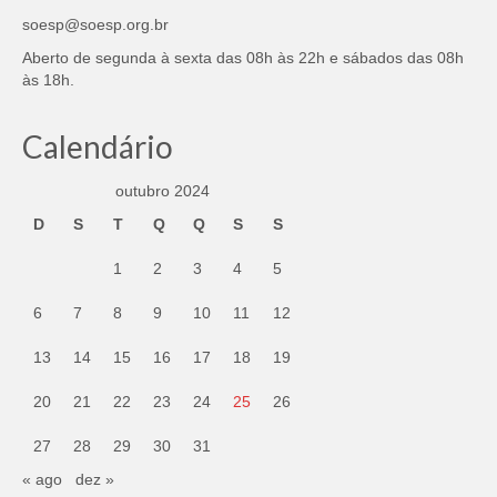
soesp@soesp.org.br
Aberto de segunda à sexta das 08h às 22h e sábados das 08h
às 18h.
Calendário
outubro 2024
D
S
T
Q
Q
S
S
1
2
3
4
5
6
7
8
9
10
11
12
13
14
15
16
17
18
19
20
21
22
23
24
25
26
27
28
29
30
31
« ago
dez »