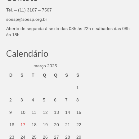
Tel. – (11) 3107 – 7567
soesp@soesp.org.br
Aberto de segunda à sexta das 08h às 22h e sábados das 08h
às 18h.
Calendário
março 2025
D
S
T
Q
Q
S
S
1
2
3
4
5
6
7
8
9
10
11
12
13
14
15
16
17
18
19
20
21
22
23
24
25
26
27
28
29