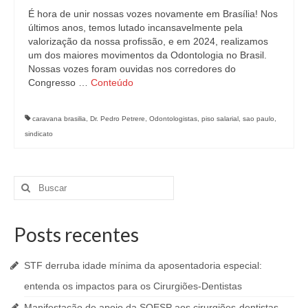
É hora de unir nossas vozes novamente em Brasília! Nos
últimos anos, temos lutado incansavelmente pela
valorização da nossa profissão, e em 2024, realizamos
um dos maiores movimentos da Odontologia no Brasil.
Nossas vozes foram ouvidas nos corredores do
Congresso …
Conteúdo
caravana brasilia
,
Dr. Pedro Petrere
,
Odontologistas
,
piso salarial
,
sao paulo
,
sindicato
Buscar
por:
Posts recentes
STF derruba idade mínima da aposentadoria especial:
entenda os impactos para os Cirurgiões-Dentistas
Manifestação de apoio da SOESP aos cirurgiões-dentistas