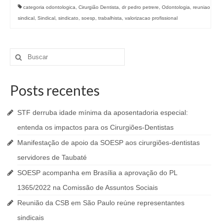
categoria odontologica
,
Cirurgião Dentista
,
dr pedro petrere
,
Odontologia
,
reuniao
sindical
,
Sindical
,
sindicato
,
soesp
,
trabalhista
,
valorizacao profissional
Buscar
por:
Posts recentes
STF derruba idade mínima da aposentadoria especial:
entenda os impactos para os Cirurgiões-Dentistas
Manifestação de apoio da SOESP aos cirurgiões-dentistas
servidores de Taubaté
SOESP acompanha em Brasília a aprovação do PL
1365/2022 na Comissão de Assuntos Sociais
Reunião da CSB em São Paulo reúne representantes
sindicais