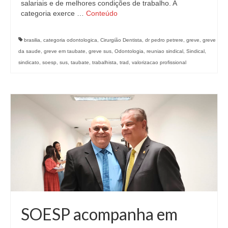
salariais e de melhores condições de trabalho. A
categoria exerce …
Conteúdo
brasilia
,
categoria odontologica
,
Cirurgião Dentista
,
dr pedro petrere
,
greve
,
greve
da saude
,
greve em taubate
,
greve sus
,
Odontologia
,
reuniao sindical
,
Sindical
,
sindicato
,
soesp
,
sus
,
taubate
,
trabalhista
,
trad
,
valorizacao profissional
SOESP acompanha em