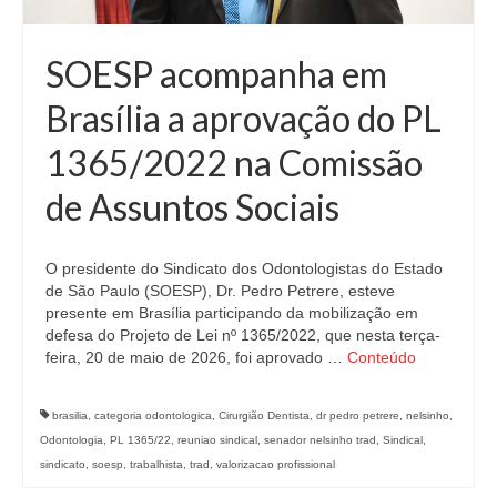
SOESP acompanha em
Brasília a aprovação do PL
1365/2022 na Comissão
de Assuntos Sociais
O presidente do Sindicato dos Odontologistas do Estado
de São Paulo (SOESP), Dr. Pedro Petrere, esteve
presente em Brasília participando da mobilização em
defesa do Projeto de Lei nº 1365/2022, que nesta terça-
feira, 20 de maio de 2026, foi aprovado …
Conteúdo
brasilia
,
categoria odontologica
,
Cirurgião Dentista
,
dr pedro petrere
,
nelsinho
,
Odontologia
,
PL 1365/22
,
reuniao sindical
,
senador nelsinho trad
,
Sindical
,
sindicato
,
soesp
,
trabalhista
,
trad
,
valorizacao profissional