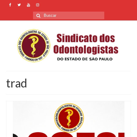
Buscar
por:
trad