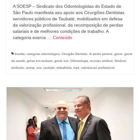
A SOESP – Sindicato dos Odontologistas do Estado de
São Paulo manifesta seu apoio aos Cirurgiões-Dentistas
servidores públicos de Taubaté, mobilizados em defesa
da valorização profissional, da recomposição de perdas
salariais e de melhores condições de trabalho. A
categoria exerce …
Conteúdo
brasilia
,
categoria odontologica
,
Cirurgião Dentista
,
dr pedro petrere
,
greve
,
greve
da saude
,
greve em taubate
,
greve sus
,
Odontologia
,
reuniao sindical
,
Sindical
,
sindicato
,
soesp
,
sus
,
taubate
,
trabalhista
,
trad
,
valorizacao profissional