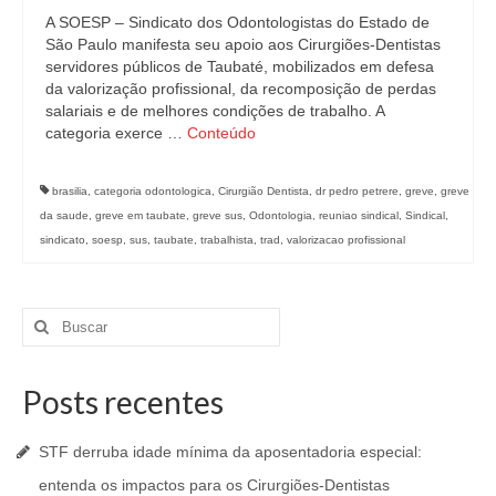
A SOESP – Sindicato dos Odontologistas do Estado de
São Paulo manifesta seu apoio aos Cirurgiões-Dentistas
servidores públicos de Taubaté, mobilizados em defesa
da valorização profissional, da recomposição de perdas
salariais e de melhores condições de trabalho. A
categoria exerce …
Conteúdo
brasilia
,
categoria odontologica
,
Cirurgião Dentista
,
dr pedro petrere
,
greve
,
greve
da saude
,
greve em taubate
,
greve sus
,
Odontologia
,
reuniao sindical
,
Sindical
,
sindicato
,
soesp
,
sus
,
taubate
,
trabalhista
,
trad
,
valorizacao profissional
Buscar
por:
Posts recentes
STF derruba idade mínima da aposentadoria especial:
entenda os impactos para os Cirurgiões-Dentistas