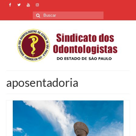
Buscar
por:
aposentadoria