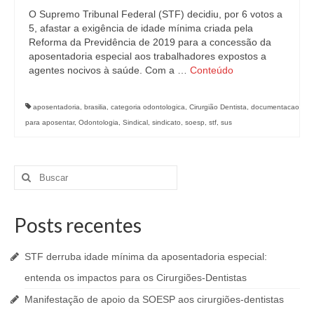
O Supremo Tribunal Federal (STF) decidiu, por 6 votos a
5, afastar a exigência de idade mínima criada pela
Reforma da Previdência de 2019 para a concessão da
aposentadoria especial aos trabalhadores expostos a
agentes nocivos à saúde. Com a …
Conteúdo
aposentadoria
,
brasilia
,
categoria odontologica
,
Cirurgião Dentista
,
documentacao
para aposentar
,
Odontologia
,
Sindical
,
sindicato
,
soesp
,
stf
,
sus
Buscar
por:
Posts recentes
STF derruba idade mínima da aposentadoria especial:
entenda os impactos para os Cirurgiões-Dentistas
Manifestação de apoio da SOESP aos cirurgiões-dentistas