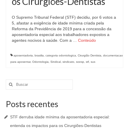
os Cirurgiões-Dentistas
O Supremo Tribunal Federal (STF) decidiu, por 6 votos a
5, afastar a exigência de idade mínima criada pela
Reforma da Previdência de 2019 para a concessão da
aposentadoria especial aos trabalhadores expostos a
agentes nocivos à saúde. Com a …
Conteúdo
aposentadoria
,
brasilia
,
categoria odontologica
,
Cirurgião Dentista
,
documentacao
para aposentar
,
Odontologia
,
Sindical
,
sindicato
,
soesp
,
stf
,
sus
Buscar
por:
Posts recentes
STF derruba idade mínima da aposentadoria especial:
entenda os impactos para os Cirurgiões-Dentistas