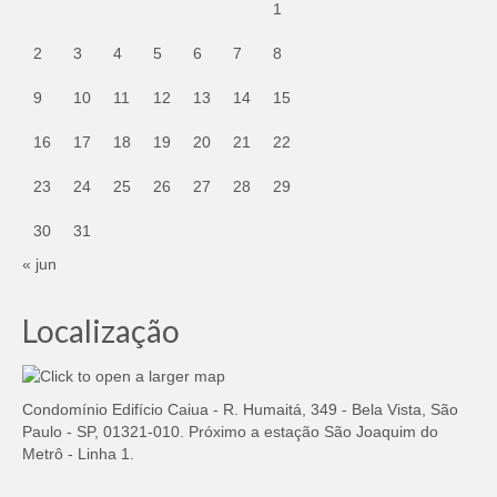
1
2
3
4
5
6
7
8
9
10
11
12
13
14
15
16
17
18
19
20
21
22
23
24
25
26
27
28
29
30
31
« jun
Localização
Condomínio Edifício Caiua - R. Humaitá, 349 - Bela Vista, São
Paulo - SP, 01321-010. Próximo a estação São Joaquim do
Metrô - Linha 1.