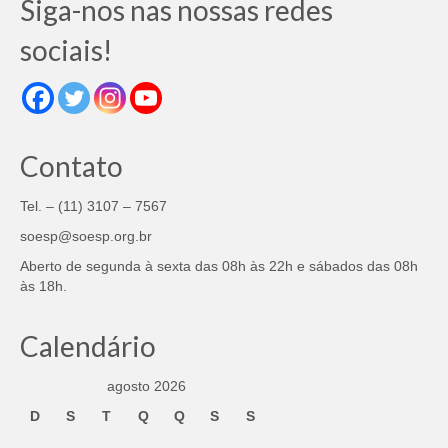
Siga-nos nas nossas redes
sociais!
Contato
Tel. – (11) 3107 – 7567
soesp@soesp.org.br
Aberto de segunda à sexta das 08h às 22h e sábados das 08h
às 18h.
Calendário
agosto 2026
D
S
T
Q
Q
S
S