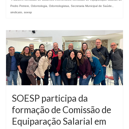
Pedro Petrere
,
Odontologia
,
Odontologistas
,
Secretaria Municipal de Saúde.
,
sindicato
,
soesp
SOESP participa da
formação de Comissão de
Equiparação Salarial em