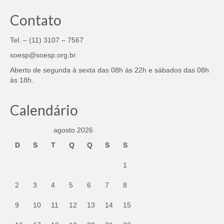
Contato
Tel. – (11) 3107 – 7567
soesp@soesp.org.br
Aberto de segunda à sexta das 08h às 22h e sábados das 08h
às 18h.
Calendário
agosto 2026
D
S
T
Q
Q
S
S
1
2
3
4
5
6
7
8
9
10
11
12
13
14
15