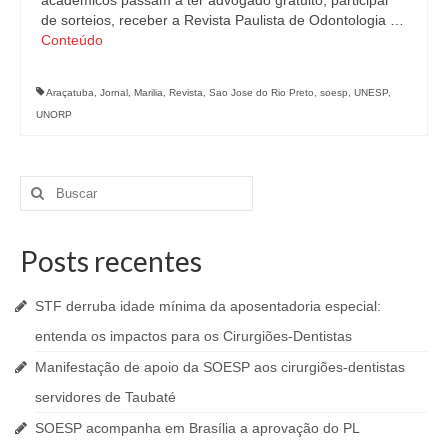
de sorteios, receber a Revista Paulista de Odontologia …
Conteúdo
Araçatuba
,
Jornal
,
Marilia
,
Revista
,
Sao Jose do Rio Preto
,
soesp
,
UNESP
,
UNORP
Buscar
por:
Posts recentes
STF derruba idade mínima da aposentadoria especial:
entenda os impactos para os Cirurgiões-Dentistas
Manifestação de apoio da SOESP aos cirurgiões-dentistas
servidores de Taubaté
SOESP acompanha em Brasília a aprovação do PL