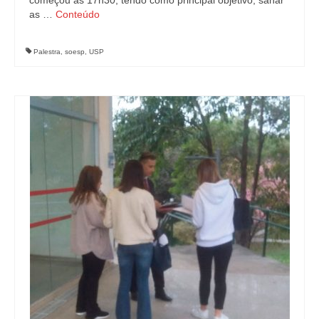
as …
Conteúdo
Palestra
,
soesp
,
USP