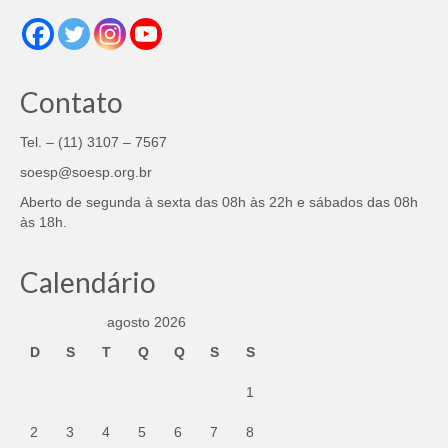
Contato
Tel. – (11) 3107 – 7567
soesp@soesp.org.br
Aberto de segunda à sexta das 08h às 22h e sábados das 08h
às 18h.
Calendário
agosto 2026
D
S
T
Q
Q
S
S
1
2
3
4
5
6
7
8