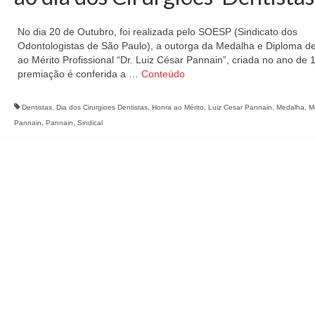
No dia 20 de Outubro, foi realizada pelo SOESP (Sindicato dos
Odontologistas de São Paulo), a outorga da Medalha e Diploma d
ao Mérito Profissional “Dr. Luiz César Pannain”, criada no ano de 
premiação é conferida a …
Conteúdo
Dentistas
,
Dia dos Cirurgioes Dentistas
,
Honra ao Mérito
,
Luiz Cesar Pannain
,
Medalha
,
M
Pannain
,
Pannain
,
Sindical