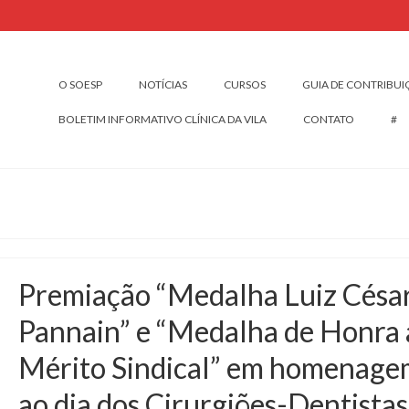
O SOESP
NOTÍCIAS
CURSOS
GUIA DE CONTRIBU
BOLETIM INFORMATIVO CLÍNICA DA VILA
CONTATO
#
Premiação “Medalha Luiz Césa
Pannain” e “Medalha de Honra 
Mérito Sindical” em homenage
ao dia dos Cirurgiões-Dentistas