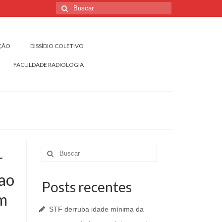
Buscar
por:
IÇÃO
DISSÍDIO COLETIVO
FACULDADE RADIOLOGIA
Buscar
r
por:
ao
Posts recentes
m
STF derruba idade mínima da