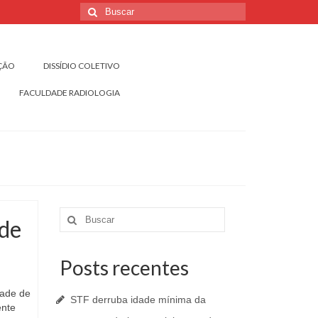
Buscar
por:
IÇÃO
DISSÍDIO COLETIVO
FACULDADE RADIOLOGIA
Buscar
 de
por:
Posts recentes
dade de
STF derruba idade mínima da
ente