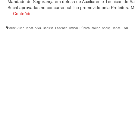
Mandado de Segurança em defesa de Auxiliares e Técnicas de S
Bucal aprovadas no concurso público promovido pela Prefeitura Mu
…
Conteúdo
Aline
,
Aline Tabat
,
ASB
,
Daniela
,
Fazenda
,
liminar
,
Pública
,
saúde
,
soesp
,
Tabat
,
TSB