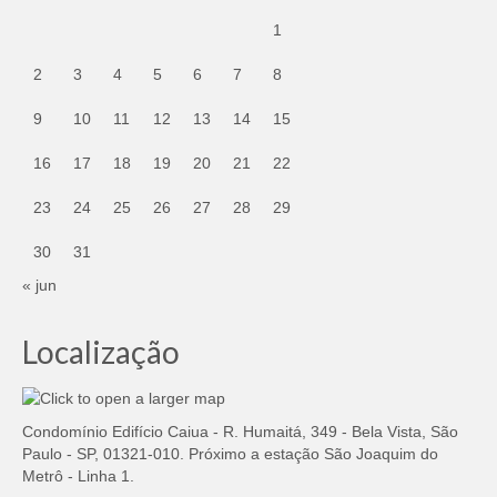
1
2
3
4
5
6
7
8
9
10
11
12
13
14
15
16
17
18
19
20
21
22
23
24
25
26
27
28
29
30
31
« jun
Localização
Condomínio Edifício Caiua - R. Humaitá, 349 - Bela Vista, São
Paulo - SP, 01321-010. Próximo a estação São Joaquim do
Metrô - Linha 1.