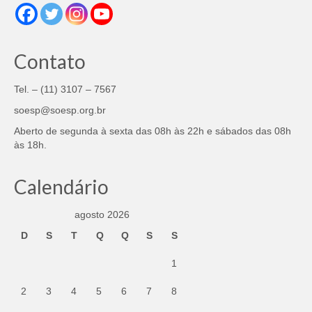
Contato
Tel. – (11) 3107 – 7567
soesp@soesp.org.br
Aberto de segunda à sexta das 08h às 22h e sábados das 08h
às 18h.
Calendário
agosto 2026
D
S
T
Q
Q
S
S
1
2
3
4
5
6
7
8