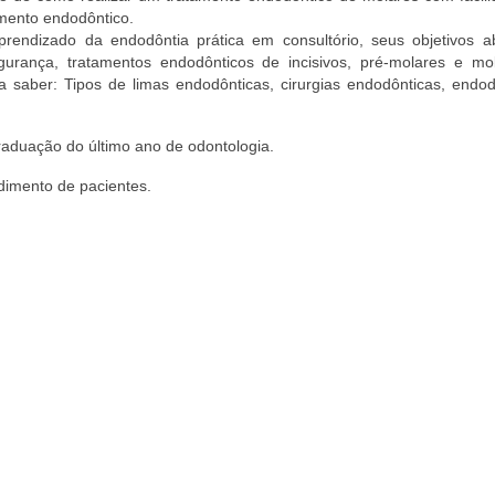
amento endodôntico.
rendizado da endodôntia prática em consultório, seus objetivos 
gurança, tratamentos endodônticos de incisivos, pré-molares e mo
 a saber: Tipos de limas endodônticas, cirurgias endodônticas, endo
raduação do último ano de odontologia.
dimento de pacientes.