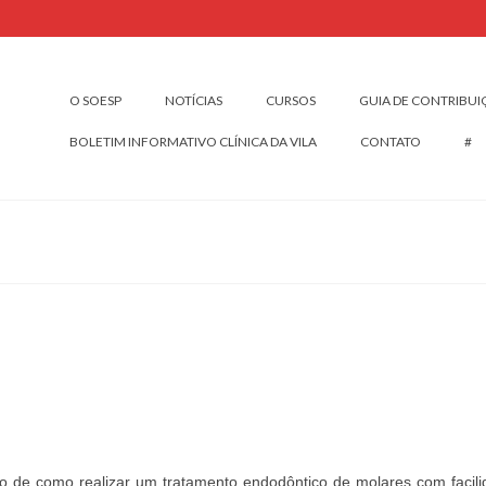
O SOESP
NOTÍCIAS
CURSOS
GUIA DE CONTRIBU
BOLETIM INFORMATIVO CLÍNICA DA VILA
CONTATO
#
)
o de como realizar um tratamento endodôntico de molares com facil