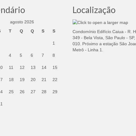
endário
Localização
agosto 2026
S
T
Q
Q
S
S
Condomínio Edifício Caiua - R. 
349 - Bela Vista, São Paulo - SP
1
010. Próximo a estação São Joa
Metrô - Linha 1.
3
4
5
6
7
8
10
11
12
13
14
15
17
18
19
20
21
22
24
25
26
27
28
29
31