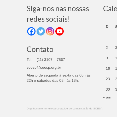
Siga-nos nas nossas
Cal
redes sociais!
D
Contato
2
9
Tel. – (11) 3107 – 7567
soesp@soesp.org.br
16
Aberto de segunda à sexta das 08h às
23
22h e sábados das 08h às 18h.
30
« jun
Orgulhosamente feito pela equipe de comunicação do SOESP.