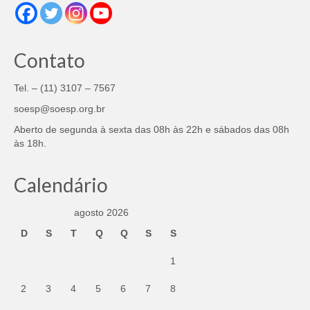
Contato
Tel. – (11) 3107 – 7567
soesp@soesp.org.br
Aberto de segunda à sexta das 08h às 22h e sábados das 08h
às 18h.
Calendário
agosto 2026
D
S
T
Q
Q
S
S
1
2
3
4
5
6
7
8