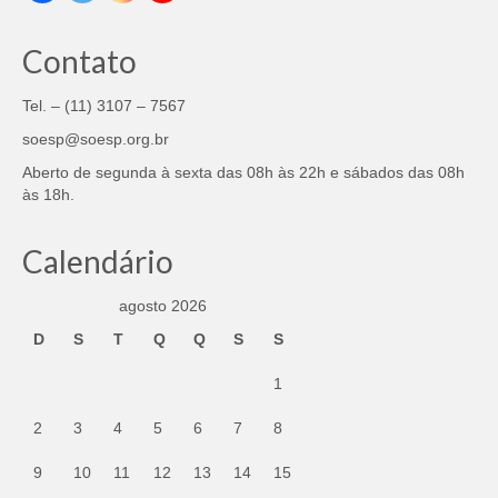
Contato
Tel. – (11) 3107 – 7567
soesp@soesp.org.br
Aberto de segunda à sexta das 08h às 22h e sábados das 08h
às 18h.
Calendário
agosto 2026
D
S
T
Q
Q
S
S
1
2
3
4
5
6
7
8
9
10
11
12
13
14
15