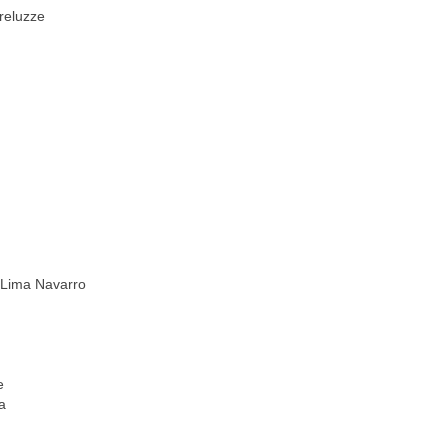
treluzze
e Lima Navarro
e
a