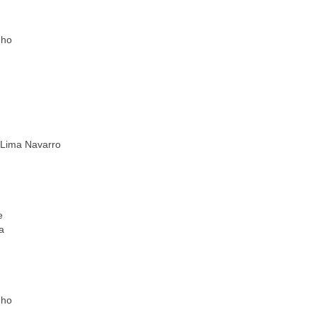
nho
e Lima Navarro
e
a
nho