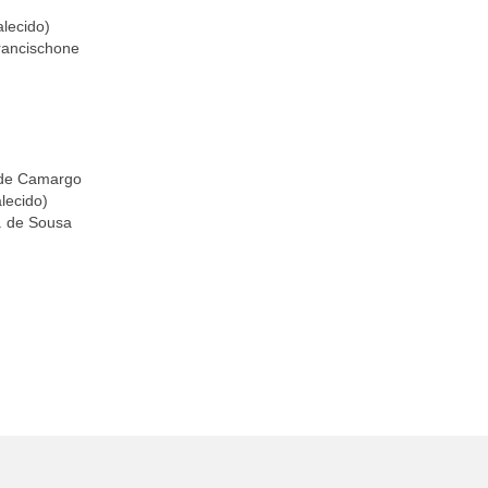
alecido)
rancischone
a de Camargo
alecido)
. de Sousa