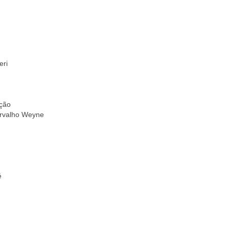
eri
ição
Carvalho Weyne
é