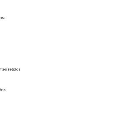
enor
ntes retidos
ria