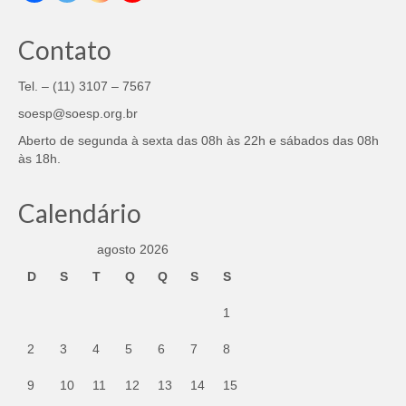
Contato
Tel. – (11) 3107 – 7567
soesp@soesp.org.br
Aberto de segunda à sexta das 08h às 22h e sábados das 08h
às 18h.
Calendário
agosto 2026
D
S
T
Q
Q
S
S
1
2
3
4
5
6
7
8
9
10
11
12
13
14
15